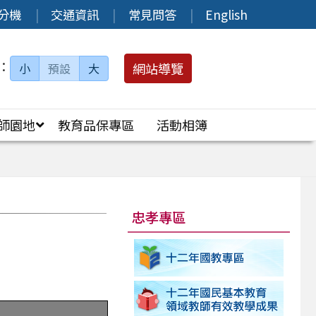
分機
交通資訊
常見問答
English
：
網站導覽
小
預設
大
師園地
教育品保專區
活動相簿
忠孝專區