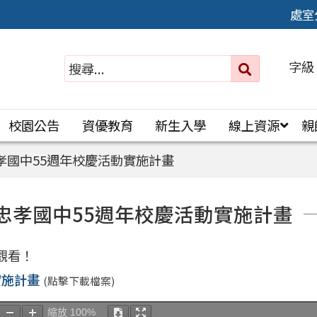
處室
字級
送出
搜
尋：
校園公告
資優教育
新生入學
線上資源
親
孝國中55週年校慶活動實施計畫
忠孝國中55週年校慶活動實施計畫
觀看！
實施計畫
(點擊下載檔案)
縮放
100%