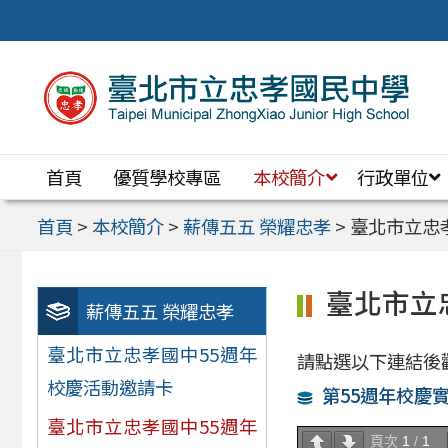
跳
至
主
要
內
首頁
優質學校專區
本校簡介
行政單位
容
區
首頁
>
本校簡介
>
薪傳五五 榮耀忠孝
>
臺北市立忠
臺北市立
薪傳五五 榮耀忠孝
臺北市立忠孝國中55週年
請點選以下連結後
校慶活動邀請卡
第55週年校慶
臺北市立忠孝國中55週年
頁次
1
/
1