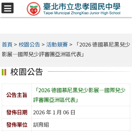
跳
選
至
單
主
要
內
首頁
>
校園公告
>
活動競賽
>
「2026 德國慕尼黑兒少
容
影展—國際兒少評審團亞洲區代表」
區
校園公告
「2026 德國慕尼黑兒少影展—國際兒少
公告主旨
評審團亞洲區代表」
發佈日期
2026 年 1 月 06 日
發佈單位
訓育組