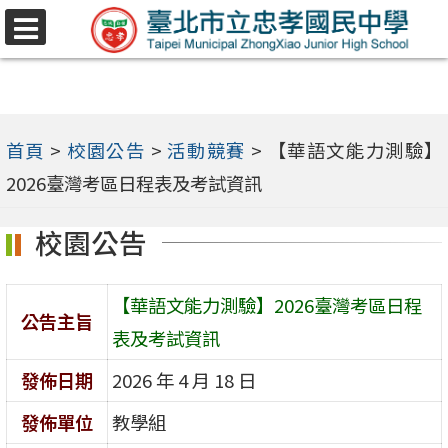
跳
選
至
單
主
要
內
首頁
>
校園公告
>
活動競賽
>
【華語文能力測驗】
容
2026臺灣考區日程表及考試資訊
區
校園公告
【華語文能力測驗】2026臺灣考區日程
公告主旨
表及考試資訊
發佈日期
2026 年 4 月 18 日
發佈單位
教學組