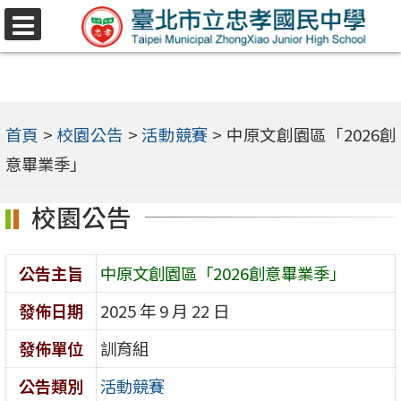
跳
選
至
單
主
要
內
首頁
>
校園公告
>
活動競賽
>
中原文創園區「2026創
容
意畢業季」
區
校園公告
公告主旨
中原文創園區「2026創意畢業季」
發佈日期
2025 年 9 月 22 日
發佈單位
訓育組
公告類別
活動競賽