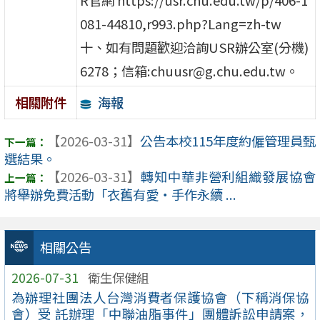
R官網 https://usr.chu.edu.tw/p/406-1
081-44810,r993.php?Lang=zh-tw
十、如有問題歡迎洽詢USR辦公室(分機)
6278；信箱:chuusr@g.chu.edu.tw。
海報
相關附件
【2026-03-31】
公告本校115年度約僱管理員甄
選結果。
【2026-03-31】
轉知中華非營利組織發展協會
將舉辦免費活動「衣舊有愛・手作永續 ...
相關公告
2026-07-31
衛生保健組
為辦理社團法人台灣消費者保護協會（下稱消保協
會）受 託辦理「中聯油脂事件」團體訴訟申請案，