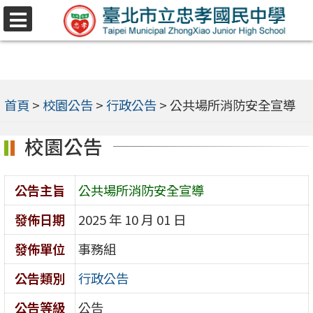
跳
選
至
單
主
要
內
首頁
>
校園公告
>
行政公告
>
公共場所消防安全宣導
容
校園公告
區
公告主旨
公共場所消防安全宣導
發佈日期
2025 年 10 月 01 日
發佈單位
事務組
公告類別
行政公告
公告等級
公告