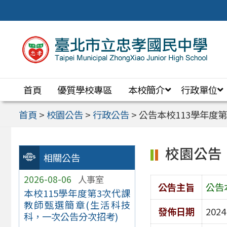
跳
至
主
要
內
首頁
優質學校專區
本校簡介
行政單位
容
區
首頁
>
校園公告
>
行政公告
>
公告本校113學年度
校園公告
相關公告
2026-08-06
人事室
公告主旨
公告
本校115學年度第3次代課
教師甄選簡章(生活科技
發佈日期
2024
科，一次公告分次招考)