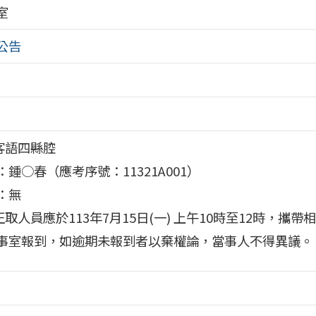
室
公告
)客語四縣腔
：鍾○春（應考序號：11321A001）
：無
)正取人員應於113年7月15日(一) 上午10時至12時，攜
事室報到，如逾期未報到者以棄權論，當事人不得異議。