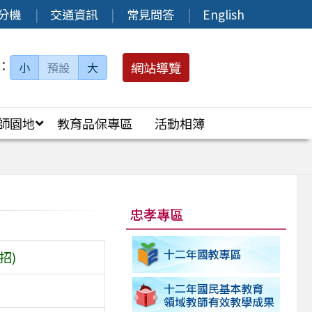
分機
交通資訊
常見問答
English
：
網站導覽
小
預設
大
師園地
教育品保專區
活動相簿
忠孝專區
招)