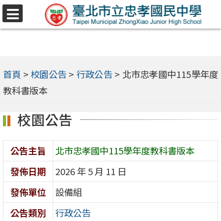
跳
選
至
單
主
要
內
首頁
>
校園公告
>
行政公告
>
北市忠孝國中115學年度
容
教科書版本
區
校園公告
公告主旨
北市忠孝國中115學年度教科書版本
發佈日期
2026 年 5 月 11 日
發佈單位
設備組
公告類別
行政公告