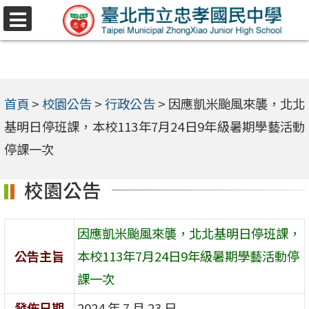
跳
選
至
單
主
要
內
首頁
>
校園公告
>
行政公告
>
因應凱米颱風來襲，北北
容
基明日停班課，本校113年7月24日9年級暑期學藝活動
區
停課一次
校園公告
因應凱米颱風來襲，北北基明日停班課，
公告主旨
本校113年7月24日9年級暑期學藝活動停
課一次
發佈日期
2024 年 7 月 23 日