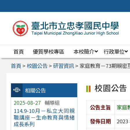
跳
至
主
要
內
首頁
優質學校專區
本校簡介
行政單位
容
區
首頁
>
校園公告
>
研習資訊
>
家庭教育－73期親密
校園公告
相關公告
2025-08-27
輔導組
公告主旨
家庭
114.9-10月－私立大同親
職講座－生命教育與情緒
發佈日期
2023
成長系列