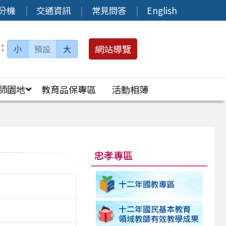
分機
交通資訊
常見問答
English
：
網站導覽
小
預設
大
師園地
教育品保專區
活動相簿
忠孝專區