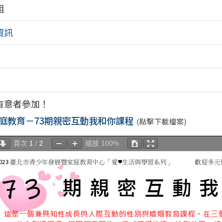
組
資訊
有意者參加！
庭教育－73期親密互動我和你課程
(點擊下載檔案)
頁次
1
/
2
縮放
100%