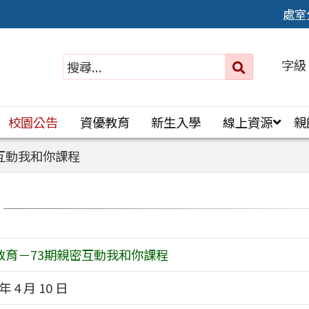
處室
字級
送出
搜
尋：
校園公告
資優教育
新生入學
線上資源
親
互動我和你課程
教育－73期親密互動我和你課程
 年 4 月 10 日