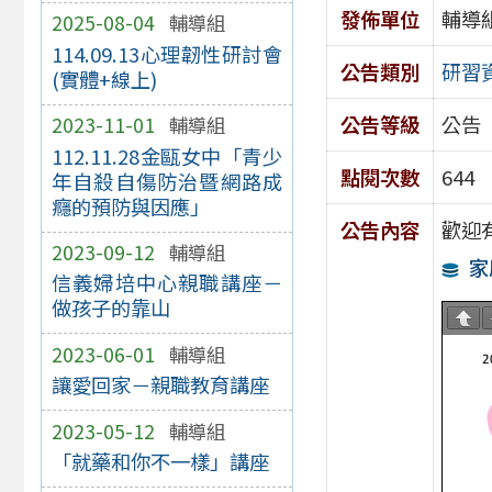
發佈單位
輔導
2025-08-04
輔導組
114.09.13心理韌性研討會
公告類別
研習
(實體+線上)
公告等級
公告
2023-11-01
輔導組
112.11.28金甌女中「青少
點閱次數
644
年自殺自傷防治暨網路成
癮的預防與因應」
公告內容
歡迎
2023-09-12
輔導組
家
信義婦培中心親職講座－
做孩子的靠山
2023-06-01
輔導組
讓愛回家－親職教育講座
2023-05-12
輔導組
「就藥和你不一樣」講座