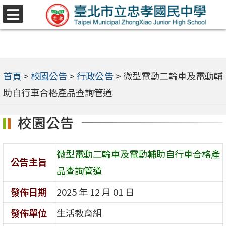
跳
選
至
單
主
要
內
首頁
>
校園公告
>
行政公告
>
微型電動二輪車及電動輔
容
助自行車合格產品查詢管道
區
校園公告
微型電動二輪車及電動輔助自行車合格產
公告主旨
品查詢管道
發佈日期
2025 年 12 月 01 日
發佈單位
生活教育組