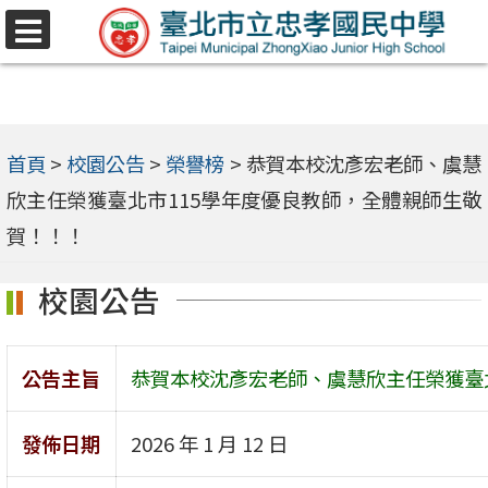
跳
選
至
單
主
要
內
首頁
>
校園公告
>
榮譽榜
>
恭賀本校沈彥宏老師、虞慧
容
欣主任榮獲臺北市115學年度優良教師，全體親師生敬
區
賀！！！
校園公告
公告主旨
恭賀本校沈彥宏老師、虞慧欣主任榮獲臺
發佈日期
2026 年 1 月 12 日