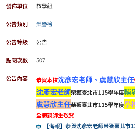
發佈單位
教學組
公告類別
榮譽榜
公告等級
公告
點閱次數
507
公告內容
沈彥宏老師、虞慧欣主任
恭賀本校
沈彥宏老師
輔
榮獲臺北市115學年度
虞慧欣主任
學
榮獲臺北市115學年度
全體親師生敬賀
【海報】恭賀沈彥宏老師榮獲臺北市1