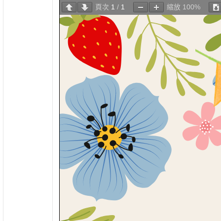
頁次
1
/
1
縮放
100%