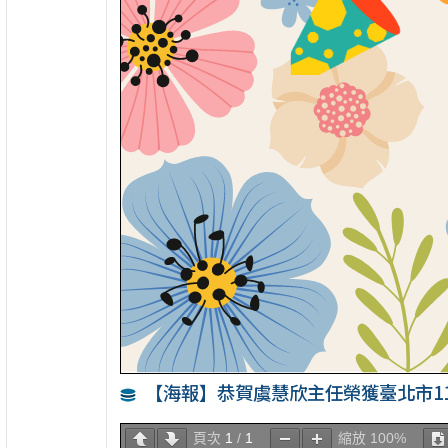
【海報】恭賀虞慧欣主任榮獲臺北市1
頁次
1
/
1
縮放
100%