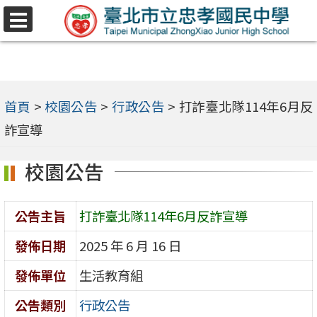
跳
選
至
單
主
要
內
首頁
>
校園公告
>
行政公告
>
打詐臺北隊114年6月反
容
詐宣導
區
校園公告
公告主旨
打詐臺北隊114年6月反詐宣導
發佈日期
2025 年 6 月 16 日
發佈單位
生活教育組
公告類別
行政公告