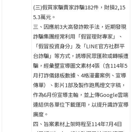
(三)假買家騙賣家詐騙182件，財損2,15
5.3萬元。
三、因應前3大高發詐欺手法，近期發現
詐騙集團經常利用「假冒理財專家」、
「假冒投資身分」及「LINE官方社群平
台詐騙」等方式，誘導民眾匯款或轉帳遭
騙，經彙整宣導圖文素材4張（含114年5
月打詐儀錶板數據、4格漫畫案例、宣導
傳單）、影片1部及製作跑馬燈文字稿，
作為6月份宣導主軸，並上傳Google雲端
連結供各單位下載運用，以提升識詐宣導
廣度。
四、旨案素材上架時程至114年7月4日