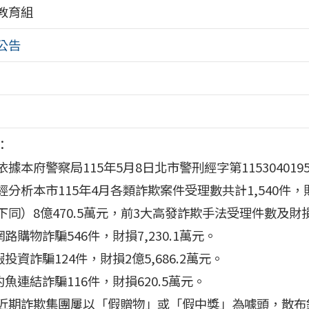
教育組
公告
：
依據本府警察局115年5月8日北市警刑經字第11530401
經分析本市115年4月各類詐欺案件受理數共計1,540件
下同）8億470.5萬元，前3大高發詐欺手法受理件數及財
網路購物詐騙546件，財損7,230.1萬元。
假投資詐騙124件，財損2億5,686.2萬元。
)釣魚連結詐騙116件，財損620.5萬元。
近期詐欺集團屢以「假贈物」或「假中獎」為噱頭，散布