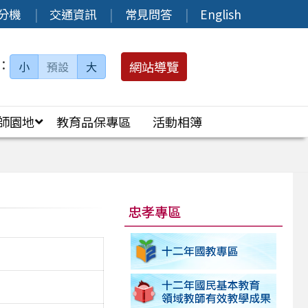
分機
交通資訊
常見問答
English
：
網站導覽
小
預設
大
師園地
教育品保專區
活動相簿
忠孝專區