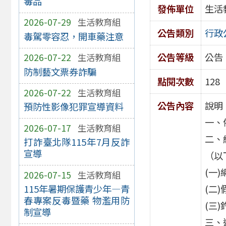
毒品
發佈單位
生活
2026-07-29
生活教育組
公告類別
行政
毒駕零容忍，開車藥注意
公告等級
公告
2026-07-22
生活教育組
防制藝文票券詐騙
點閱次數
128
2026-07-22
生活教育組
公告內容
說明
預防性影像犯罪宣導資料
一、
2026-07-17
生活教育組
二、
打詐臺北隊115年7月反詐
宣導
（以
(一)
2026-07-15
生活教育組
(二)
115年暑期保護青少年—青
春專案反毒暨藥 物濫用防
(三
制宣導
三、