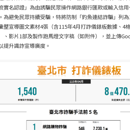
流實名認證」為由誘騙民眾操作網路銀行匯款或輸入信用
。為避免民眾持續受騙，特將防制「釣魚連結詐騙」列為1
彙整宣導圖文素材4張（含115年4月打詐儀錶板數據、4
）、影片1部及製作跑馬燈文字稿（如附件），並上傳Goo
以提升識詐宣導廣度。