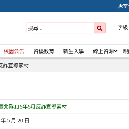
處室
字級
送出
搜
尋：
校園公告
資優教育
新生入學
線上資源
親
月反詐宣導素材
臺北隊115年5月反詐宣導素材
 年 5 月 20 日