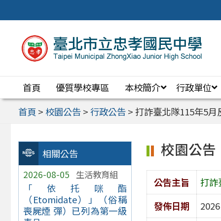
跳
至
主
要
內
首頁
優質學校專區
本校簡介
行政單位
容
區
首頁
>
校園公告
>
行政公告
>
打詐臺北隊115年5
校園公告
相關公告
2026-08-05
生活教育組
公告主旨
打詐
「依托咪酯
（Etomidate）」（俗稱
發佈日期
2026
喪屍煙 彈）已列為第一級