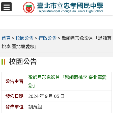
跳
選
至
單
主
要
內
首頁
>
校園公告
>
行政公告
>
敬師月形象影片「恩師育
容
桃李 臺北寵愛您」
區
校園公告
敬師月形象影片「恩師育桃李 臺北寵愛
公告主旨
您」
發佈日期
2024 年 9 月 05 日
發佈單位
訓育組