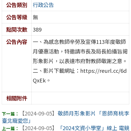
公告類別
行政公告
公告等級
無
點閱次數
389
公告內容
一、為感念教師辛勞及宣傳113年度敬師
月優惠活動，特邀請市長及局長拍攝旨揭
形象影片，以表達市府對教師敬謝之意。
二、影片下載網址：https://reurl.cc/6d
QxEk。
相關附件
【2024-09-05】
敬師月形象影片「恩師育桃李
臺北寵愛您」
【2024-09-05】
「2024文資小學堂」線上 電競