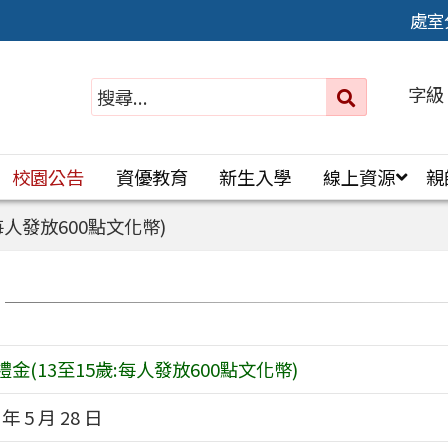
處室
字級
送出
搜
尋：
校園公告
資優教育
新生入學
線上資源
親
每人發放600點文化幣)
禮金(13至15歲:每人發放600點文化幣)
 年 5 月 28 日