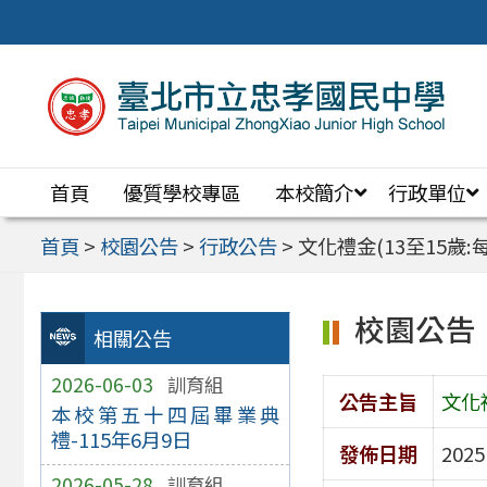
跳
至
主
要
內
首頁
優質學校專區
本校簡介
行政單位
容
區
首頁
>
校園公告
>
行政公告
>
文化禮金(13至15歲:
校園公告
相關公告
2026-06-03
訓育組
公告主旨
文化
本校第五十四屆畢業典
禮-115年6月9日
發佈日期
2025
2026-05-28
訓育組