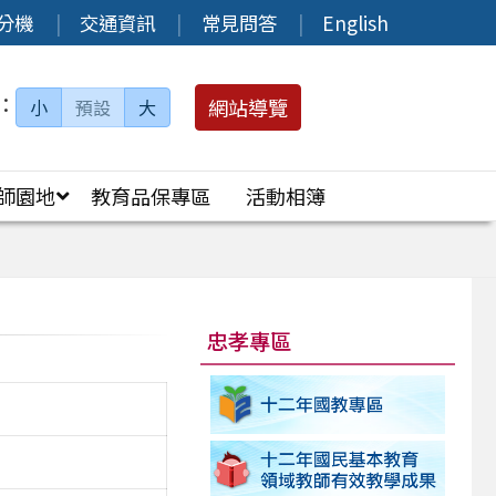
分機
交通資訊
常見問答
English
：
網站導覽
小
預設
大
師園地
教育品保專區
活動相簿
忠孝專區