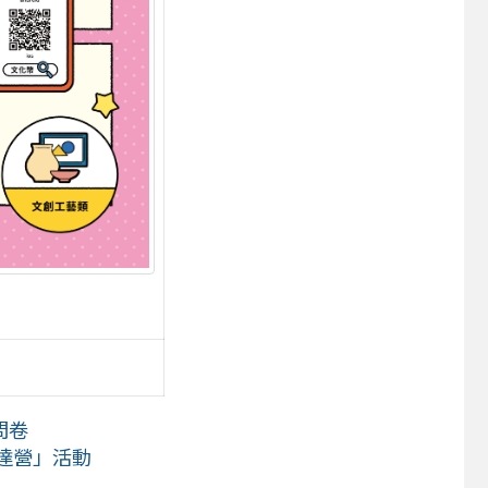
問卷
表 達營」活動