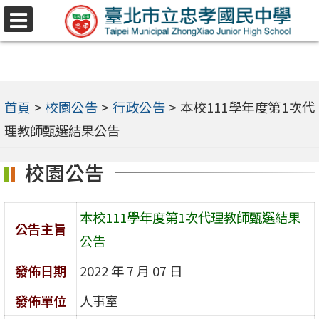
跳
選
至
單
主
要
內
首頁
>
校園公告
>
行政公告
>
本校111學年度第1次代
容
理教師甄選結果公告
區
校園公告
本校111學年度第1次代理教師甄選結果
公告主旨
公告
發佈日期
2022 年 7 月 07 日
發佈單位
人事室