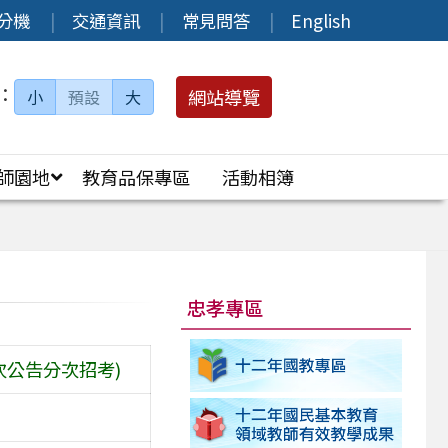
分機
交通資訊
常見問答
English
：
網站導覽
小
預設
大
師園地
教育品保專區
活動相簿
忠孝專區
次公告分次招考)