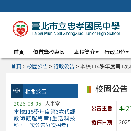
跳
至
主
要
內
首頁
優質學校專區
本校簡介
行政單位
容
區
首頁
>
校園公告
>
行政公告
>
本校114學年度第1
校園公告
相關公告
2026-08-06
人事室
公告主旨
本校
本校115學年度第3次代課
教師甄選簡章(生活科技
發佈日期
2025
科，一次公告分次招考)