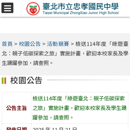
跳
選
至
單
主
要
內
首頁
>
校園公告
>
活動競賽
>
檢送114年度「綠遊臺
容
北：親子低碳探索之旅」實施計畫，歡迎本校家長及學
區
生踴躍參加，請查照。
校園公告
檢送114年度「綠遊臺北：親子低碳探索
公告主旨
之旅」實施計畫，歡迎本校家長及學生踴
躍參加，請查照。
發佈日期
2025 年 11 月 21 日