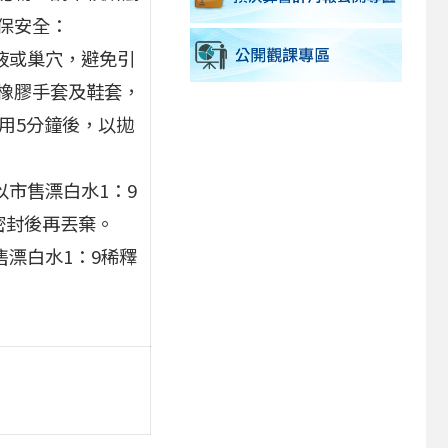
保安全：
液或巢穴，避免引
橡膠手套及鞋套，
用5分鐘後，以拋
以市售漂白水1：9
密封後再丟棄。
售漂白水1：9稀釋