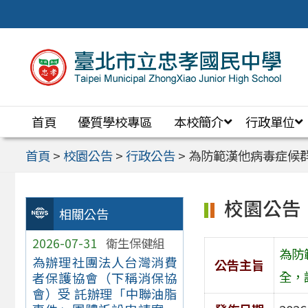
跳
至
主
要
內
首頁
優質學校專區
本校簡介
行政單位
容
區
首頁
>
校園公告
>
行政公告
>
為防範漢他病毒症候
校園公告
相關公告
2026-07-31
衛生保健組
為防
為辦理社團法人台灣消費
公告主旨
全，
者保護協會（下稱消保協
會）受 託辦理「中聯油脂