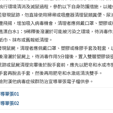
執行環境清消及滅鼠過程，參酌以下自身防護措施，以確
)若發現鼠跡，勿直接使用掃帚或吸塵器清理鼠類糞便、尿
塵飛揚，增加吸入病毒機會，清理者應佩戴口罩、塑膠或
售漂白水1：9稀釋後潑灑於可能被污染之環境，待消毒作
紙巾、抹布或舊報紙清理。
)發現鼠屍，清理者應佩戴口罩、塑膠或橡膠手套及鞋套，
後潑灑於鼠屍上，待消毒作用5分鐘後，置入雙層塑膠袋
)鼠跡或鼠屍清理完畢後於脫手套前，應先以肥皂和水或市
手套再脫去手套，然後再用肥皂和水澈底清洗雙手。
檢附漢他病毒症候群防治宣導單張電子檔供參。
導單張01
導單張02