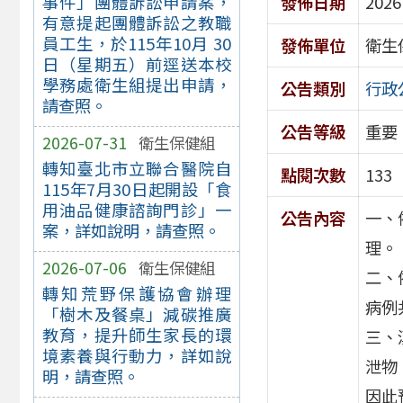
發佈日期
2026
事件」團體訴訟申請案，
有意提起團體訴訟之教職
員工生，於115年10月 30
發佈單位
衛生
日（星期五）前逕送本校
學務處衛生組提出申請，
公告類別
行政
請查照。
公告等級
重要
2026-07-31
衛生保健組
轉知臺北市立聯合醫院自
點閱次數
133
115年7月30日起開設「食
用油品健康諮詢門診」一
公告內容
一、
案，詳如說明，請查照。
理。
2026-07-06
衛生保健組
二、
轉知荒野保護協會辦理
病例
「樹木及餐桌」減碳推廣
教育，提升師生家長的環
三、
境素養與行動力，詳如說
泄物
明，請查照。
因此