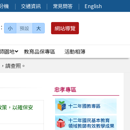
分機
交通資訊
常見問答
English
：
網站導覽
小
預設
大
師園地
教育品保專區
活動相簿
全，請查照。
忠孝專區
政策，以確保安