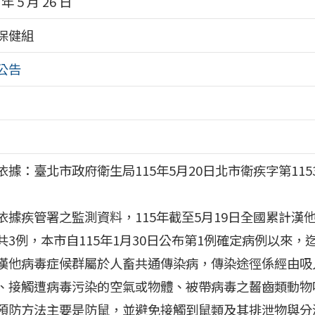
 年 5 月 26 日
保健組
公告
依據：臺北市政府衛生局115年5月20日北市衛疾字第1153
依據疾管署之監測資料，115年截至5月19日全國累計漢
共3例，本市自115年1月30日公布第1例確定病例以來，
漢他病毒症候群屬於人畜共通傳染病，傳染途徑係經由吸
、接觸遭病毒污染的空氣或物體、被帶病毒之齧齒類動物
預防方法主要是防鼠，並避免接觸到鼠類及其排泄物與分