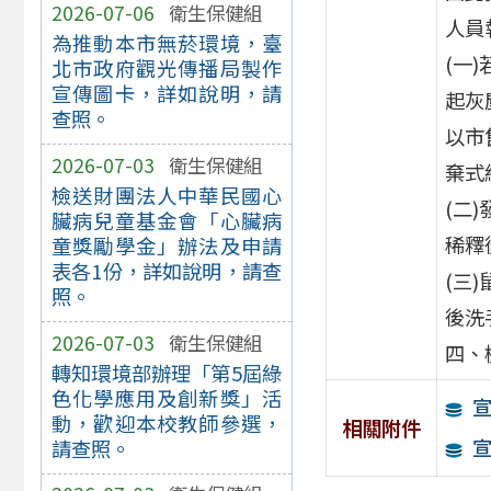
2026-07-06
衛生保健組
人員
為推動本市無菸環境，臺
(一
北市政府觀光傳播局製作
宣傳圖卡，詳如說明，請
起灰
查照。
以市
2026-07-03
衛生保健組
棄式
檢送財團法人中華民國心
(二
臟病兒童基金會「心臟病
稀釋
童獎勵學金」辦法及申請
表各1份，詳如說明，請查
(三
照。
後洗
2026-07-03
衛生保健組
四、
轉知環境部辦理「第5屆綠
色化學應用及創新獎」活
宣
動，歡迎本校教師參選，
相關附件
宣
請查照。