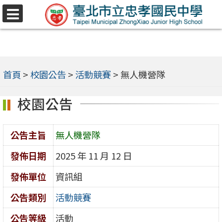
跳
選
至
單
主
要
內
首頁
>
校園公告
>
活動競賽
>
無人機營隊
容
校園公告
區
公告主旨
無人機營隊
發佈日期
2025 年 11 月 12 日
發佈單位
資訊組
公告類別
活動競賽
公告等級
活動