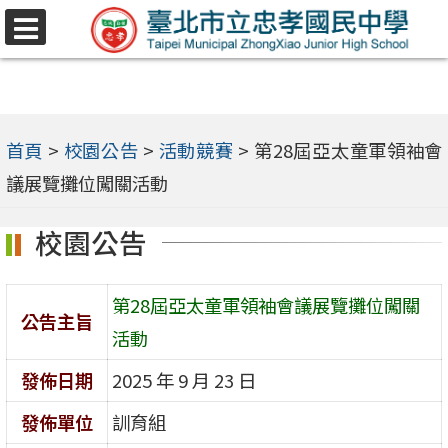
跳
選
至
單
主
要
內
首頁
>
校園公告
>
活動競賽
>
第28屆亞太童軍領袖會
容
議展覽攤位闖關活動
區
校園公告
第28屆亞太童軍領袖會議展覽攤位闖關
公告主旨
活動
發佈日期
2025 年 9 月 23 日
發佈單位
訓育組