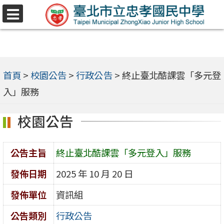
跳
選
至
單
主
要
內
首頁
>
校園公告
>
行政公告
>
終止臺北酷課雲「多元登
容
入」服務
區
校園公告
公告主旨
終止臺北酷課雲「多元登入」服務
發佈日期
2025 年 10 月 20 日
發佈單位
資訊組
公告類別
行政公告