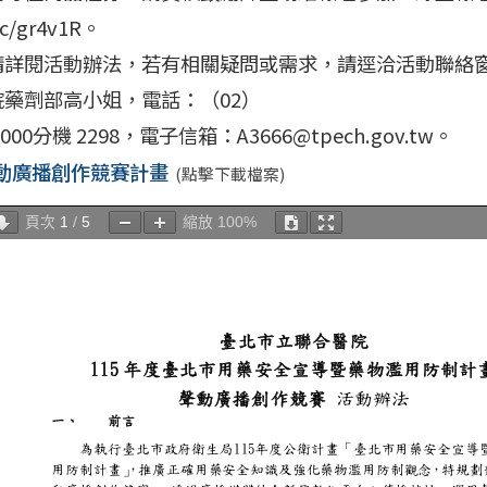
cc/gr4v1R。
請詳閱活動辦法，若有相關疑問或需求，請逕洽活動聯絡
院藥劑部高小姐，電話：（02）
3000分機 2298，電子信箱：A3666@tpech.gov.tw。
動廣播創作競賽計畫
(點擊下載檔案)
頁次
1
/
5
縮放
100%