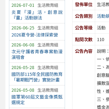
發佈單位
生活
2026-07-01
生活教育組
炎夏『漫』活，創意說
公告類別
活動
『畫」活動辦法
公告等級
活動
2026-06-25
生活教育組
2026夏令營-法律探索營
點閱次數
110
2026-06-08
生活教育組
公告內容
說明
次元守護者青春專案動漫
演唱會
一、依
二、
2026-05-28
生活教育組
國防部115年全民國防教育
創意
「暑期戰鬥營」實施計畫
擴散
2026-05-08
生活教育組
性，
國軍第60屆文藝金像獎甄
三、參
選規定
獎金為