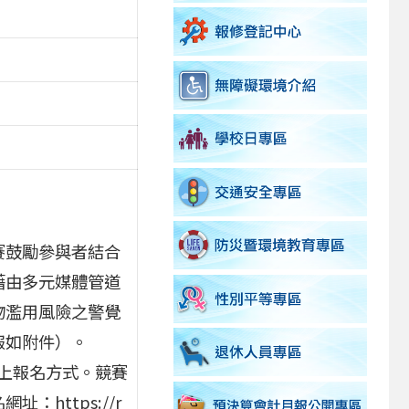
。
賽鼓勵參與者結合
藉由多元媒體管道
物濫用風險之警覺
報如附件）。
線上報名方式。競賽
https://r