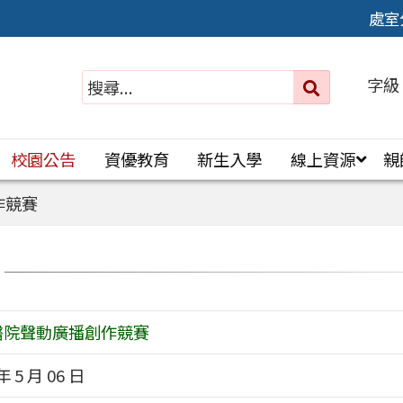
處室
字級
送出
搜
尋：
校園公告
資優教育
新生入學
線上資源
親
作競賽
醫院聲動廣播創作競賽
年 5 月 06 日