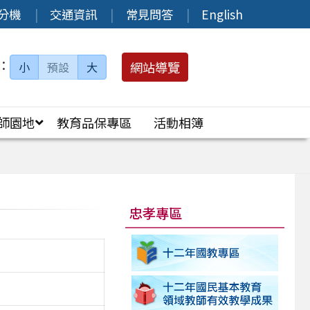
分機
交通資訊
常見問答
English
：
網站導覽
小
預設
大
師園地
教育品保專區
活動相簿
忠孝專區