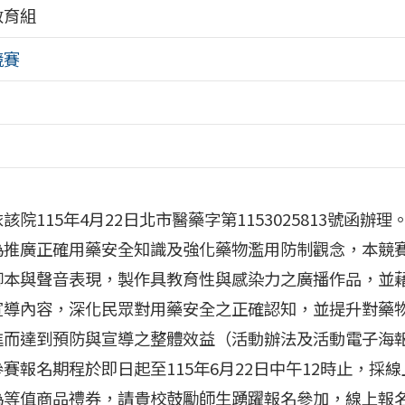
教育組
競賽
：
該院115年4月22日北市醫藥字第1153025813號函辦理
為推廣正確用藥安全知識及強化藥物濫用防制觀念，本競
腳本與聲音表現，製作具教育性與感染力之廣播作品，並
宣導內容，深化民眾對用藥安全之正確認知，並提升對藥
進而達到預防與宣導之整體效益（活動辦法及活動電子海
賽報名期程於即日起至115年6月22日中午12時止，採
等值商品禮券，請貴校鼓勵師生踴躍報名參加，線上報名網址：