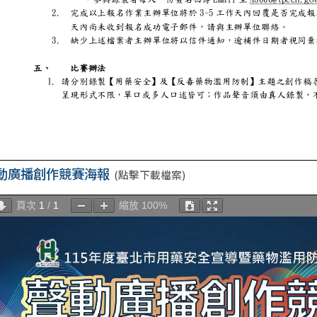
動廣播創作競賽海報
(點擊下載檔案)
頁次
1
/
1
縮放
100%