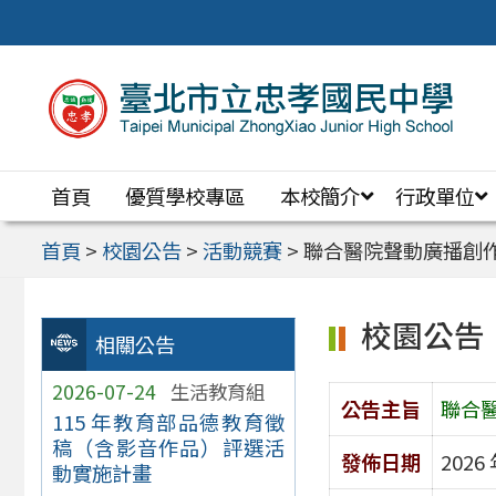
跳
至
主
要
內
首頁
優質學校專區
本校簡介
行政單位
容
區
首頁
>
校園公告
>
活動競賽
>
聯合醫院聲動廣播創
校園公告
相關公告
2026-07-24
生活教育組
公告主旨
聯合
115 年教育部品德教育徵
稿（含影音作品）評選活
發佈日期
2026 
動實施計畫