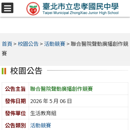
跳
選
至
單
主
要
內
首頁
>
校園公告
>
活動競賽
>
聯合醫院聲動廣播創作競
容
賽
區
校園公告
公告主旨
聯合醫院聲動廣播創作競賽
發佈日期
2026 年 5 月 06 日
發佈單位
生活教育組
公告類別
活動競賽