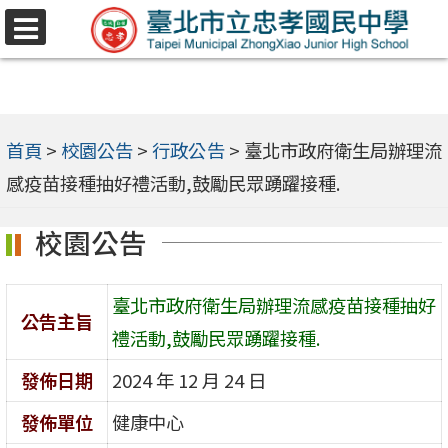
跳
選
至
單
主
要
內
首頁
>
校園公告
>
行政公告
>
臺北市政府衛生局辦理流
容
感疫苗接種抽好禮活動,鼓勵民眾踴躍接種.
區
校園公告
臺北市政府衛生局辦理流感疫苗接種抽好
公告主旨
禮活動,鼓勵民眾踴躍接種.
發佈日期
2024 年 12 月 24 日
發佈單位
健康中心