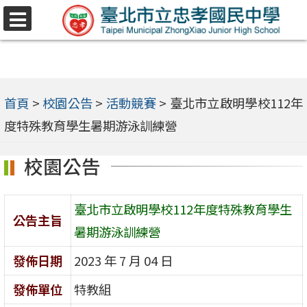
跳
選
至
單
主
要
內
首頁
>
校園公告
>
活動競賽
>
臺北市立啟明學校112年
容
度特殊教育學生暑期游泳訓練營
區
校園公告
臺北市立啟明學校112年度特殊教育學生
公告主旨
暑期游泳訓練營
發佈日期
2023 年 7 月 04 日
發佈單位
特教組