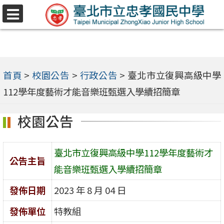
跳
選
至
單
主
要
內
首頁
>
校園公告
>
行政公告
>
臺北市立復興高級中學
容
112學年度藝術才能音樂班甄選入學續招簡章
區
校園公告
臺北市立復興高級中學112學年度藝術才
公告主旨
能音樂班甄選入學續招簡章
發佈日期
2023 年 8 月 04 日
發佈單位
特教組