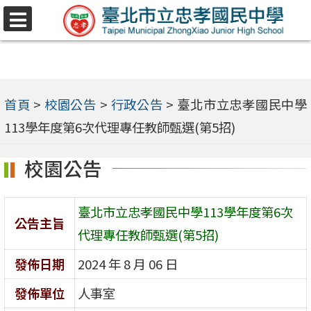
跳
選
至
單
主
要
內
首頁
>
校園公告
>
行政公告
>
臺北市立忠孝國民中學
容
113學年度第6次代理專任教師甄選(第5招)
區
校園公告
臺北市立忠孝國民中學113學年度第6次
公告主旨
代理專任教師甄選(第5招)
發佈日期
2024 年 8 月 06 日
發佈單位
人事室