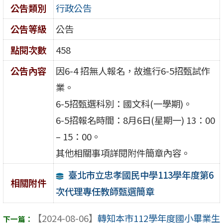
公告類別
行政公告
公告等級
公告
點閱次數
458
公告內容
因
6-4
招無人報名，故進行
6-5
招甄試作
業。
6-5
招甄選科別：國文科
(
一學期
)
。
6-5
招報名時間：
8
月
6
日
(
星期一
) 13
：
00
– 15
：
00
。
其他相關事項詳閱附件簡章內容。
臺北市立忠孝國民中學113學年度第6
相關附件
次代理專任教師甄選簡章
【2024-08-06】
轉知本市112學年度國小畢業生