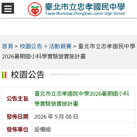
跳
選
至
單
主
要
內
首頁
>
校園公告
>
活動競賽
>
臺北市立忠孝國民中學
容
2026暑期國小科學實驗營實施計畫
區
校園公告
臺北市立忠孝國民中學2026暑期國小科
公告主旨
學實驗營實施計畫
發佈日期
2026 年 5 月 08 日
發佈單位
設備組