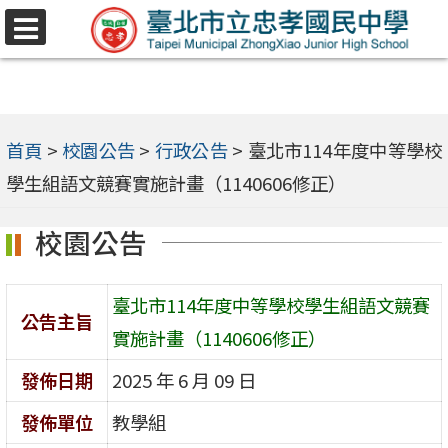
跳
選
至
單
主
要
內
首頁
>
校園公告
>
行政公告
>
臺北市114年度中等學校
容
學生組語文競賽實施計畫（1140606修正）
區
校園公告
臺北市114年度中等學校學生組語文競賽
公告主旨
實施計畫（1140606修正）
發佈日期
2025 年 6 月 09 日
發佈單位
教學組