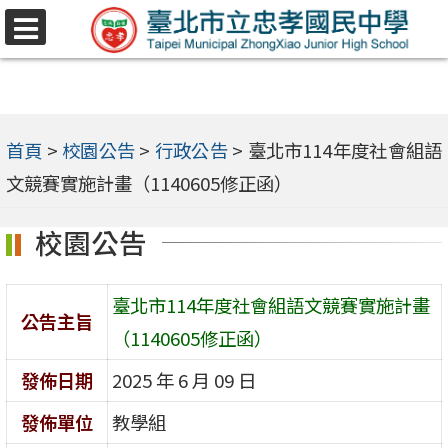
跳
選
至
單
主
要
內
首頁
>
校園公告
>
行政公告
>
臺北市114年度社會組語
容
文競賽實施計畫（1140605修正函）
區
校園公告
臺北市114年度社會組語文競賽實施計畫
公告主旨
（1140605修正函）
發佈日期
2025 年 6 月 09 日
發佈單位
教學組