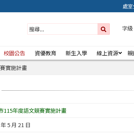
處室
字級
送出
搜
尋：
校園公告
資優教育
新生入學
線上資源
親
競賽實施計畫
市115年度語文競賽實施計畫
 年 5 月 21 日