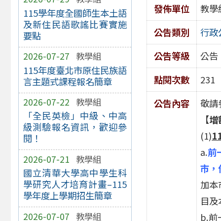
發佈單位
教學
115學年度全國師生本土語
及新住民語歌謠比賽實施
公告類別
行政
要點
公告等級
公告
2026-07-27
教學組
115年度臺北市原住民族語
點閱次數
231
言主題式課程報名簡章
2026-07-22
教學組
公告內容
敬請
「全民英檢」中級、中高
【
增
級測驗報名資訊，歡迎參
(1)
1
閱！
a.
前
2026-07-21
教學組
市，
國立清華大學高中學生科
學研究人才培育計畫–115
加本
學年度上學期招生簡章
目及
2026-07-07
教學組
b.