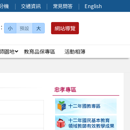
分機
交通資訊
常見問答
English
：
網站導覽
小
預設
大
師園地
教育品保專區
活動相簿
忠孝專區