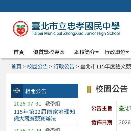
跳
至
主
要
內
首頁
優質學校專區
本校簡介
行政單位
容
區
首頁
>
校園公告
>
行政公告
>
臺北市115年度語文
校園公告
相關公告
2026-07-31
教學組
公告主旨
臺北
115年第22屆國家地理知
識大競賽競賽辦法
發佈日期
2026
2026-07-29
教學組