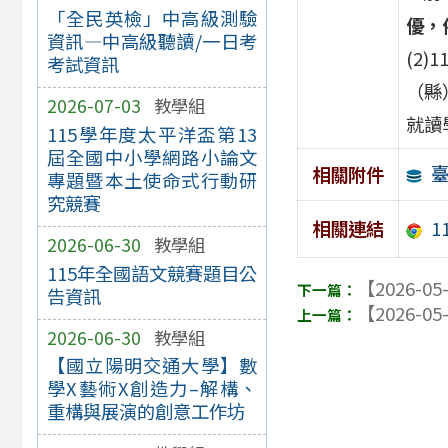
「全民英檢」中高級測驗
優，
資訊—中高級聽讀/一日考
(2
考試資訊
（縣
2026-07-03
教學組
就讀
115學年度太平洋盃第13
屆全國中小學網路小論文
臺
相關附件
專題暨本土使命式行動研
究競賽
相關連結
1
2026-06-30
教學組
115年全國語文競賽題目公
【2026-05
告資訊
【2026-05
2026-06-30
教學組
【國立陽明交通大學】數
學X藝術X創造力–解構、
重構與展演的創意工作坊