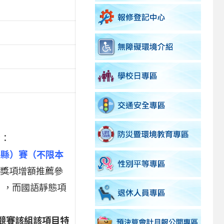
者：
（縣）賽（不限本
該獎項增額推薦參
」，而國語靜態項
競賽該組該項目特