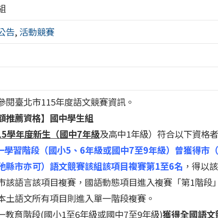
組
公告
,
活動競賽
參閱臺北市115年度語文競賽資訊。
額推薦資格】國中學生組
15學年度新生（國中7年級
及高中1年級）符合以下資格
一學習階段（國小5、6年級或國中7至9年級）曾獲得市
他縣市亦可）語文競賽該組該項目複賽第1至6名
，得以
市該語言該項目複賽，國語動態項目進入複賽「第1階段
本土語文所有項目則進入單一階段複賽。
前一教育階段(國小1至6年級或國中7至9年級)
獲得全國語文