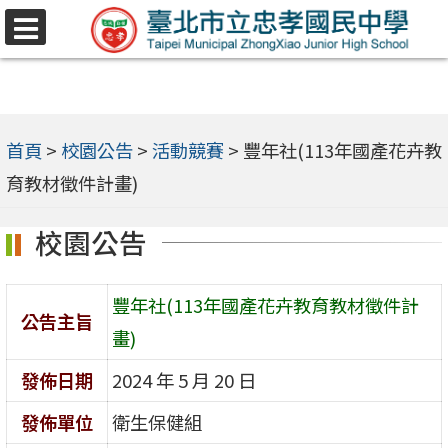
跳
選
至
單
主
要
內
首頁
>
校園公告
>
活動競賽
>
豐年社(113年國產花卉教
容
育教材徵件計畫)
區
校園公告
豐年社(113年國產花卉教育教材徵件計
公告主旨
畫)
發佈日期
2024 年 5 月 20 日
發佈單位
衛生保健組