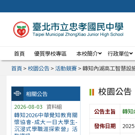
跳
至
主
要
內
首頁
優質學校專區
本校簡介
行政單位
容
區
首頁
>
校園公告
>
活動競賽
>
轉知內湖高工智慧設
校園公告
相關公告
2026-08-03
資料組
公告主旨
轉知
轉知2026中華覺知教育關
懷協會-成大一日大學生-
發佈日期
2025
沉浸式學職涯探索營」活