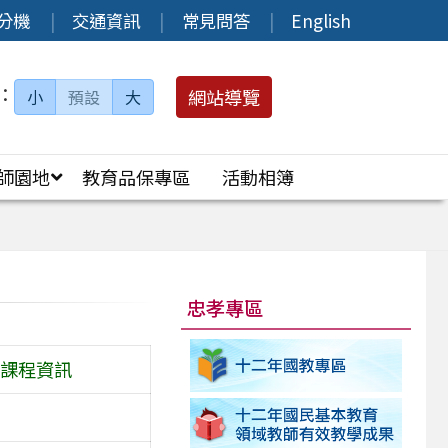
分機
交通資訊
常見問答
English
：
網站導覽
小
預設
大
師園地
教育品保專區
活動相簿
忠孝專區
」課程資訊