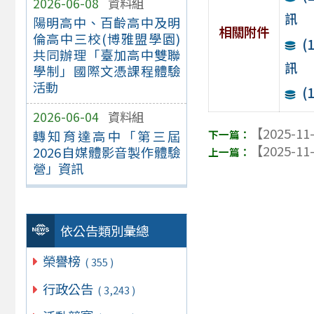
2026-06-08
資料組
訊
陽明高中、百齡高中及明
相關附件
倫高中三校(博雅盟學園)
(
共同辦理「臺加高中雙聯
訊
學制」國際文憑課程體驗
活動
(
2026-06-04
資料組
【2025-11
轉知育達高中「第三屆
【2025-11
2026自媒體影音製作體驗
營」資訊
依公告類別彙總
榮譽榜
( 355 )
行政公告
( 3,243 )