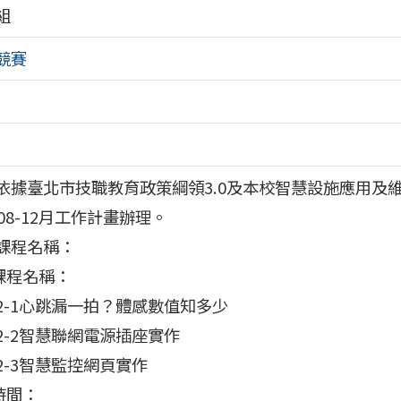
組
競賽
依據臺北市技職教育政策綱領3.0及本校智慧設施應用及
年08-12月工作計畫辦理。
課程名稱：
)課程名稱：
2-1心跳漏一拍？體感數值知多少
2-2智慧聯網電源插座實作
2-3智慧監控網頁實作
)時間：