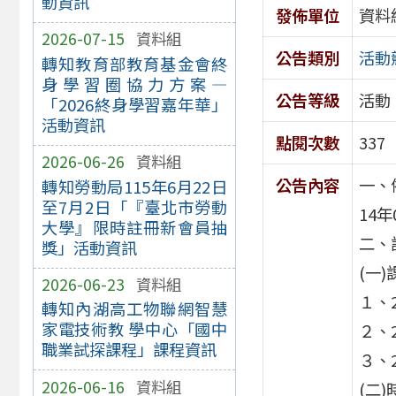
動資訊
發佈單位
資料
2026-07-15
資料組
公告類別
活動
轉知教育部教育基金會終
身學習圈協力方案—
公告等級
活動
「2026終身學習嘉年華」
活動資訊
點閱次數
337
2026-06-26
資料組
公告內容
一、
轉知勞動局115年6月22日
至7月2日「『臺北市勞動
14
大學』限時註冊新會員抽
二、
獎」活動資訊
(一
2026-06-23
資料組
１、
轉知內湖高工物聯網智慧
家電技術教 學中心「國中
２、
職業試探課程」課程資訊
３、
2026-06-16
資料組
(二