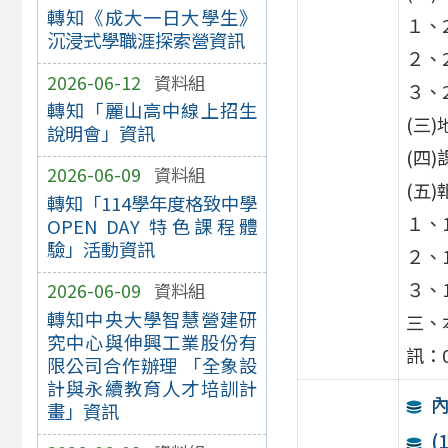
轉知《成大一日大學生》
１、
沉浸式學職涯探索營資訊
２、
2026-06-12
資料組
３、
轉知「麗山高中線上招生
(三
說明會」資訊
(四
2026-06-09
資料組
(五
轉知「114學年度格致中學
１、12
OPEN DAY 特色課程體
驗」活動資訊
２、1
３、1
2026-06-09
資料組
轉知中央大學智慧營建研
三、
究中心與伸興工業股份有
訊：0
限公司合作辦理 「全象設
計與永續教育人才培訓計
畫」資訊
(