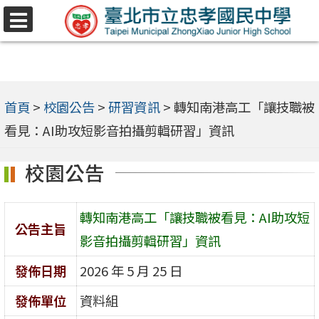
跳
選
至
單
主
要
內
首頁
>
校園公告
>
研習資訊
>
轉知南港高工「讓技職被
容
看見：AI助攻短影音拍攝剪輯研習」資訊
區
校園公告
轉知南港高工「讓技職被看見：AI助攻短
公告主旨
影音拍攝剪輯研習」資訊
發佈日期
2026 年 5 月 25 日
發佈單位
資料組