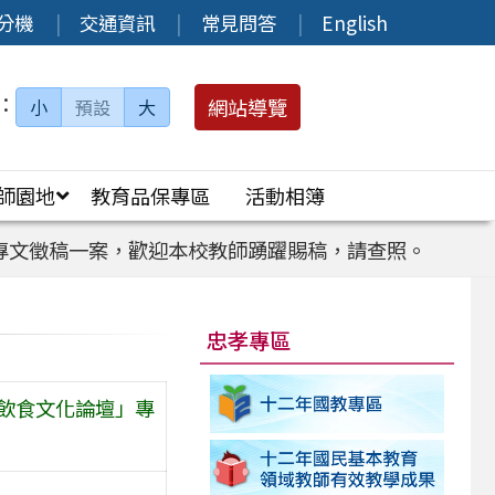
分機
交通資訊
常見問答
English
：
網站導覽
小
預設
大
師園地
教育品保專區
活動相簿
專文徵稿一案，歡迎本校教師踴躍賜稿，請查照。
忠孝專區
飲食文化論壇」專