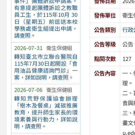
發佈日期
2026
事件」團體訴訟申請案，
有意提起團體訴訟之教職
員工生，於115年10月 30
發佈單位
衛生
日（星期五）前逕送本校
學務處衛生組提出申請，
公告類別
行政
請查照。
公告等級
公告
2026-07-31
衛生保健組
轉知臺北市立聯合醫院自
點閱次數
127
115年7月30日起開設「食
用油品健康諮詢門診」一
公告內容
一、
案，詳如說明，請查照。
理。
2026-07-06
衛生保健組
二、
轉知荒野保護協會辦理
食與
「樹木及餐桌」減碳推廣
教育，提升師生家長的環
三、
境素養與行動力，詳如說
畫文化
明，請查照。
u.e