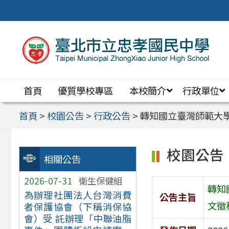
跳
至
主
要
內
首頁
優質學校專區
本校簡介
行政單位
容
區
首頁
>
校園公告
>
行政公告
>
轉知國立臺灣師範大
校園公告
相關公告
2026-07-31
衛生保健組
轉知
為辦理社團法人台灣消費
公告主旨
文徵
者保護協會（下稱消保協
會）受 託辦理「中聯油脂