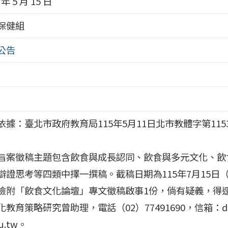
 年 5 月 15 日
保健組
公告
依據：臺北市政府教育局115年5月11日北市教體字第1153
旨案徵稿主題包含飲食與成長認同、飲食與多元文化、飲
辯證思考等四類中擇一撰稿。截稿日期為115年7月15日
檢附「飲食文化論壇」專文徵稿啟事1份，倘有疑義，得
教育策略研究曾助理，電話（02）77491690，信箱：dais
du.tw。