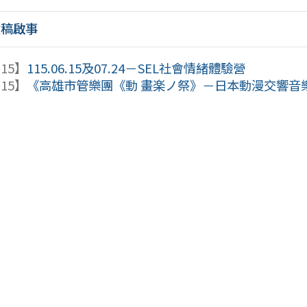
徵稿啟事
-15】
115.06.15及07.24－SEL社會情緒體驗營
-15】
《高雄市管樂團《動 畫楽ノ祭》－日本動漫交響音