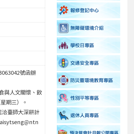
063042號函辦
食與人文關懷、飲
（星期三）。
逕洽臺師大深耕計
ytseng@ntn