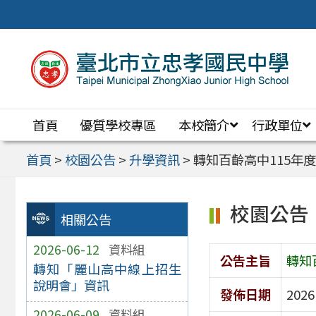
跳
至
主
要
內
首頁
優質學校專區
本校簡介
行政單位
容
區
首頁
>
校園公告
>
升學資訊
>
轉知百齡高中115年
校園公告
相關公告
2026-06-12
資料組
公告主旨
轉知
轉知「麗山高中線上招生
說明會」資訊
發佈日期
2026
2026-06-09
資料組