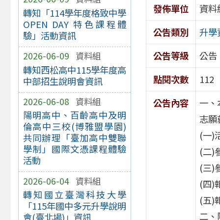
發佈單位
資料
轉知「114學年度格致中學
OPEN DAY 特色課程體
公告類別
升學
驗」活動資訊
公告等級
公告
2026-06-09
資料組
轉知西松高中115學年度高
點閱次數
112
中部招生說明會資訊
2026-06-08
資料組
公告內容
一、
陽明高中、百齡高中及明
志願
倫高中三校(博雅盟學園)
(一)
共同辦理「臺加高中雙聯
學制」國際文憑課程體驗
(二
活動
(三
2026-06-04
資料組
(四
轉知國立臺灣科技大學
(五)
「115年國中多元升學說明
二、
會(臺北場)」資訊