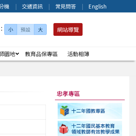
分機
交通資訊
常見問答
English
：
網站導覽
小
預設
大
師園地
教育品保專區
活動相簿
忠孝專區