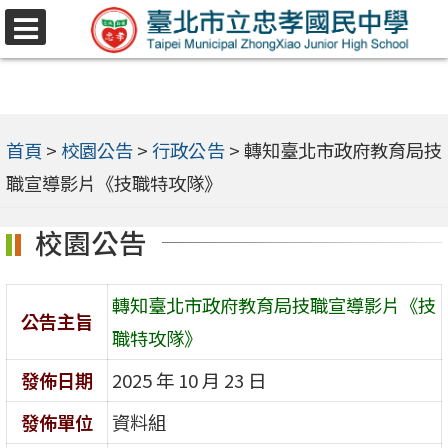
跳
選
至
單
主
要
內
首頁
>
校園公告
>
行政公告
>
轉知臺北市政府教育局技
容
職宣導影片《技職特攻隊》
區
校園公告
轉知臺北市政府教育局技職宣導影片《技
公告主旨
職特攻隊》
發佈日期
2025 年 10 月 23 日
發佈單位
資料組