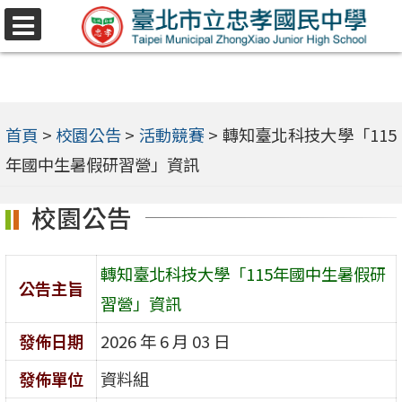
跳
選
至
單
主
要
內
首頁
>
校園公告
>
活動競賽
>
轉知臺北科技大學「115
容
年國中生暑假研習營」資訊
區
校園公告
轉知臺北科技大學「115年國中生暑假研
公告主旨
習營」資訊
發佈日期
2026 年 6 月 03 日
發佈單位
資料組