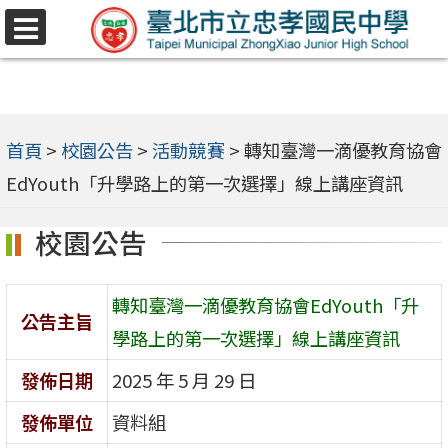
跳
選
至
單
主
要
內
首頁
>
校園公告
>
活動競賽
>
轉知臺灣一滴優教育協會
容
EdYouth「升學路上的第一次選擇」線上講座資訊
區
校園公告
轉知臺灣一滴優教育協會EdYouth「升
公告主旨
學路上的第一次選擇」線上講座資訊
發佈日期
2025 年 5 月 29 日
發佈單位
資料組