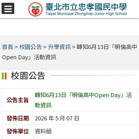
跳
選
至
單
主
要
內
首頁
>
校園公告
>
升學資訊
>
轉知6月13日「明倫高中
容
Open Day」活動資訊
區
校園公告
轉知6月13日「明倫高中Open Day」活
公告主旨
動資訊
發佈日期
2026 年 5 月 07 日
發佈單位
資料組