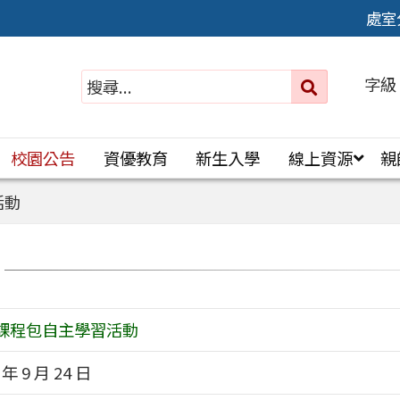
處室
字級
送出
搜
尋：
校園公告
資優教育
新生入學
線上資源
親
活動
I課程包自主學習活動
 年 9 月 24 日