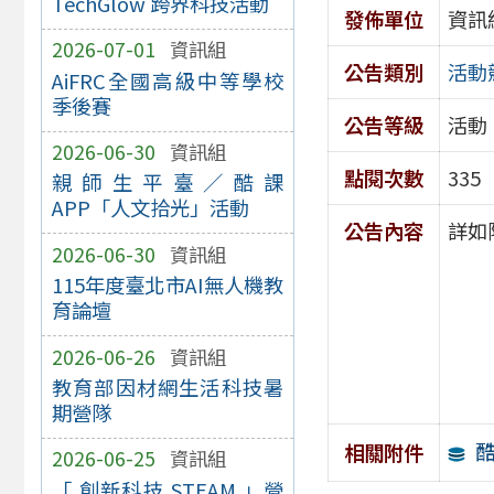
TechGlow 跨界科技活動
發佈單位
資訊
2026-07-01
資訊組
公告類別
活動
AiFRC全國高級中等學校
季後賽
公告等級
活動
2026-06-30
資訊組
點閱次數
335
親師生平臺／酷課
APP「人文拾光」活動
公告內容
詳如
2026-06-30
資訊組
115年度臺北市AI無人機教
育論壇
2026-06-26
資訊組
教育部因材網生活科技暑
期營隊
酷
相關附件
2026-06-25
資訊組
「 創新科技 STEAM 」營