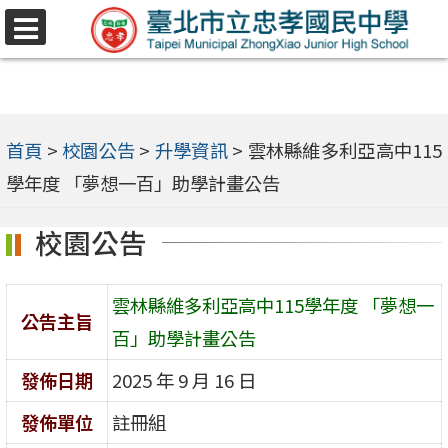
跳
選
至
單
主
要
內
首頁
>
校園公告
>
升學資訊
>
雲林縣維多利亞高中115
容
學年度 「夢想一百」助學計畫公告
區
校園公告
雲林縣維多利亞高中115學年度 「夢想一
公告主旨
百」助學計畫公告
發佈日期
2025 年 9 月 16 日
發佈單位
註冊組