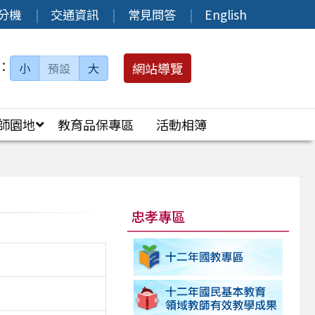
分機
交通資訊
常見問答
English
：
網站導覽
小
預設
大
師園地
教育品保專區
活動相簿
忠孝專區