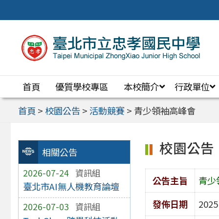
跳
至
主
要
內
首頁
優質學校專區
本校簡介
行政單位
容
區
首頁
>
校園公告
>
活動競賽
>
青少領袖高峰會
校園公告
相關公告
2026-07-24
資訊組
公告主旨
青少
臺北市AI無人機教育論壇
發佈日期
2025
2026-07-03
資訊組