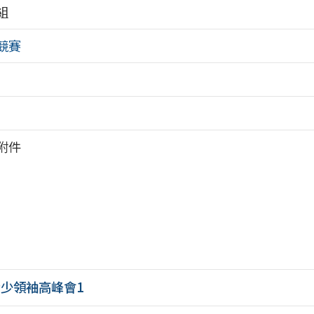
組
競賽
附件
青少領袖高峰會1