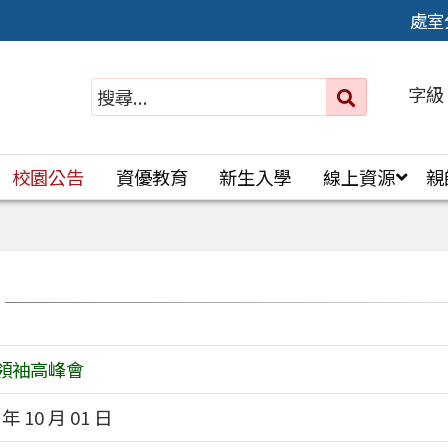
處室
字級
送出
搜
尋：
校園公告
資優教育
新生入學
線上資源
親
領袖高峰會
 年 10 月 01 日