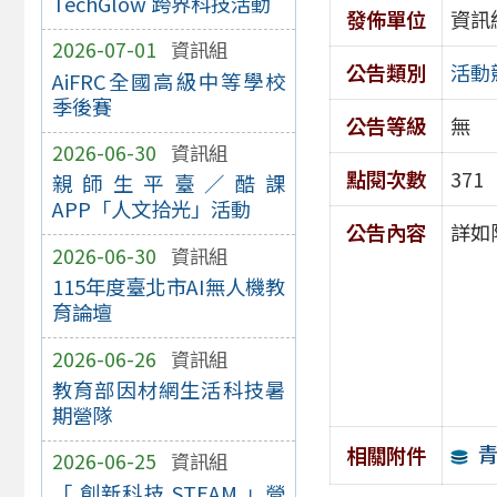
TechGlow 跨界科技活動
發佈單位
資訊
2026-07-01
資訊組
公告類別
活動
AiFRC全國高級中等學校
季後賽
公告等級
無
2026-06-30
資訊組
點閱次數
371
親師生平臺／酷課
APP「人文拾光」活動
公告內容
詳如
2026-06-30
資訊組
115年度臺北市AI無人機教
育論壇
2026-06-26
資訊組
教育部因材網生活科技暑
期營隊
相關附件
2026-06-25
資訊組
「 創新科技 STEAM 」營