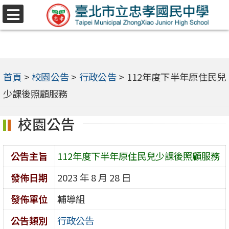
跳
選
至
單
主
要
內
首頁
>
校園公告
>
行政公告
>
112年度下半年原住民兒
容
少課後照顧服務
區
校園公告
公告主旨
112年度下半年原住民兒少課後照顧服務
發佈日期
2023 年 8 月 28 日
發佈單位
輔導組
公告類別
行政公告