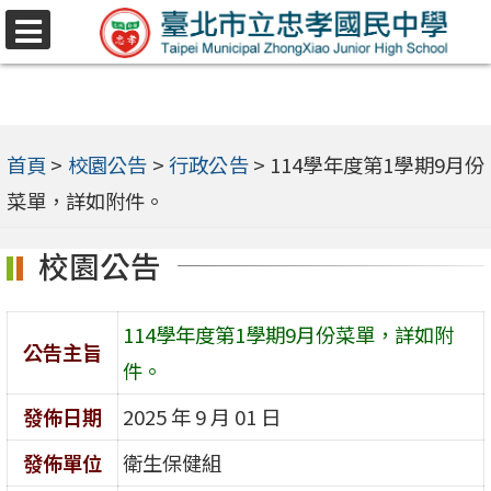
跳
選
至
單
主
要
內
首頁
>
校園公告
>
行政公告
>
114學年度第1學期9月份
容
菜單，詳如附件。
區
校園公告
114學年度第1學期9月份菜單，詳如附
公告主旨
件。
發佈日期
2025 年 9 月 01 日
發佈單位
衛生保健組