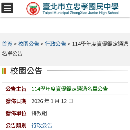
跳
選
至
單
主
要
內
首頁
>
校園公告
>
行政公告
>
114學年度資優鑑定通過
容
名單公告
區
校園公告
公告主旨
114學年度資優鑑定通過名單公告
發佈日期
2026 年 1 月 12 日
發佈單位
特教組
公告類別
行政公告