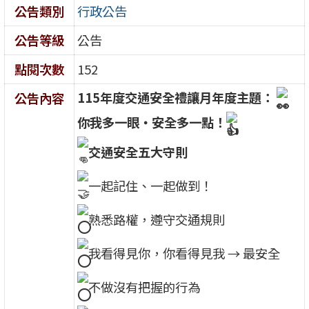
公告類別
行政公告
公告等級
公告
點閱次數
152
115年度交通安全禮讓月年度主題：
公告內容
你我多一眼・安全多一點！
交通安全五大守則
一起記住、一起做到！
熟悉路權，遵守交通規則
我看得見你，你看得見我 → 最安全
不做沒有把握的行為