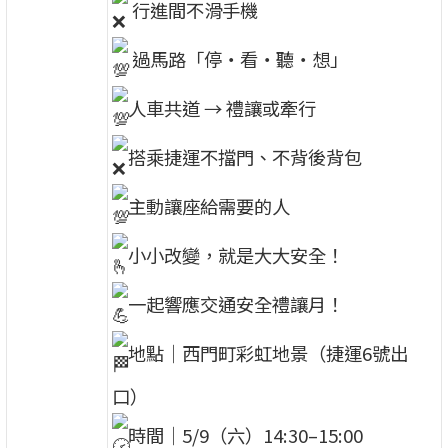
行進間不滑手機
過馬路「停・看・聽・想」
人車共道 → 禮讓或牽行
搭乘捷運不擋門、不背後背包
主動讓座給需要的人
小小改變，就是大大安全！
一起響應交通安全禮讓月！
地點｜西門町彩虹地景（捷運6號出
口）
時間｜5/9（六）14:30–15:00