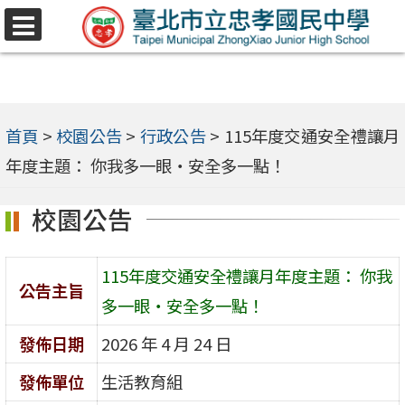
跳
選
至
單
主
要
內
首頁
>
校園公告
>
行政公告
>
115年度交通安全禮讓月
容
年度主題： 你我多一眼・安全多一點！
區
校園公告
115年度交通安全禮讓月年度主題： 你我
公告主旨
多一眼・安全多一點！
發佈日期
2026 年 4 月 24 日
發佈單位
生活教育組