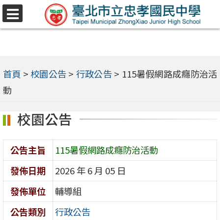
跳
選
至
單
主
要
內
首頁
>
校園公告
>
行政公告
>
115暑假網路成癮防治活
容
動
區
校園公告
公告主旨
115暑假網路成癮防治活動
發佈日期
2026 年 6 月 05 日
發佈單位
輔導組
公告類別
行政公告